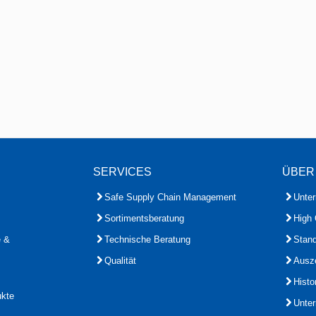
SERVICES
ÜBER
Safe Supply Chain Management
Unte
Sortimentsberatung
High 
e &
Technische Beratung
Stand
Qualität
Ausz
Histo
ukte
Unte