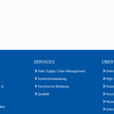
SERVICES
ÜBER
Safe Supply Chain Management
Unte
Sortimentsberatung
High 
e &
Technische Beratung
Stand
Qualität
Ausz
Histo
ukte
Unte