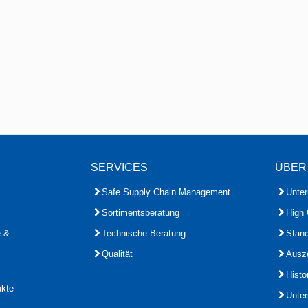
SERVICES
ÜBER
Safe Supply Chain Management
Unte
Sortimentsberatung
High 
e &
Technische Beratung
Stand
Qualität
Ausz
Histo
ukte
Unte