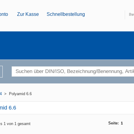
onto
Zur Kasse
Schnellbestellung
Ih
4
>
Polyamid 6.6
mid 6.6
Seite:
1
bis 1 von 1 gesamt