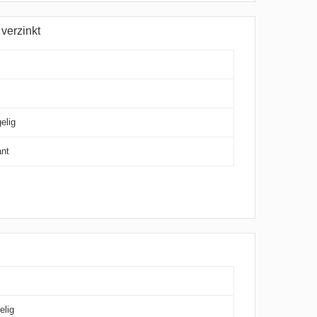
verzinkt
elig
ant
elig