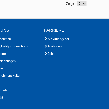
Zeige
 UNS
KARRIERE
rnehmen
Als Arbeitgeber
Quality Connections
Ausbildung
orte
Jobs
eichnungen
rie
rnehmenskultur
loads
akt