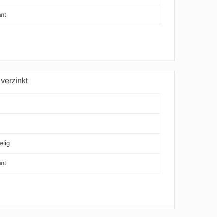
ant
verzinkt
elig
ant