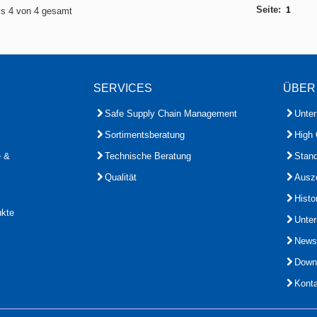
Seite:
1
bis 4 von 4 gesamt
SERVICES
ÜBER
Safe Supply Chain Management
Unte
Sortimentsberatung
High 
e &
Technische Beratung
Stand
Qualität
Ausz
Histo
ukte
Unte
News
Down
Kont