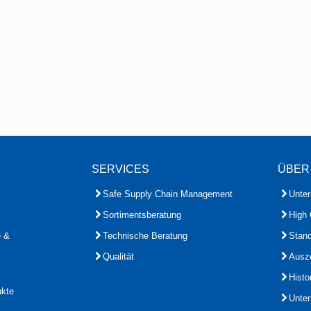
SERVICES
ÜBER
Safe Supply Chain Management
Unte
Sortimentsberatung
High 
e &
Technische Beratung
Stand
Qualität
Ausz
Histo
ukte
Unte