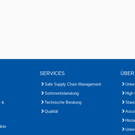
SERVICES
ÜBER
Safe Supply Chain Management
Unte
Sortimentsberatung
High 
e &
Technische Beratung
Stand
Qualität
Ausz
Histo
ukte
Unte