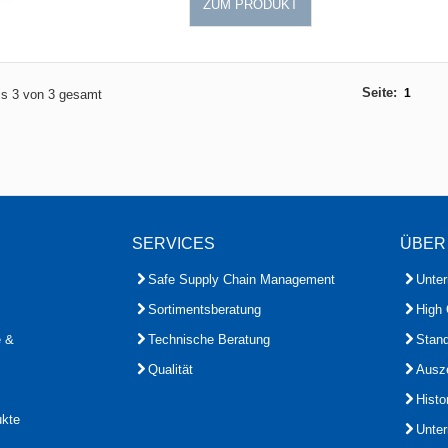
ZUM PRODUKT
Seite:
1
bis 3 von 3 gesamt
SERVICES
ÜBER
Safe Supply Chain Management
Unte
Sortimentsberatung
High 
e &
Technische Beratung
Stand
Qualität
Ausz
Histo
ukte
Unte