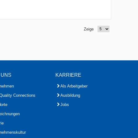
Zeige
 UNS
KARRIERE
rnehmen
Als Arbeitgeber
Quality Connections
Ausbildung
orte
Jobs
eichnungen
rie
rnehmenskultur