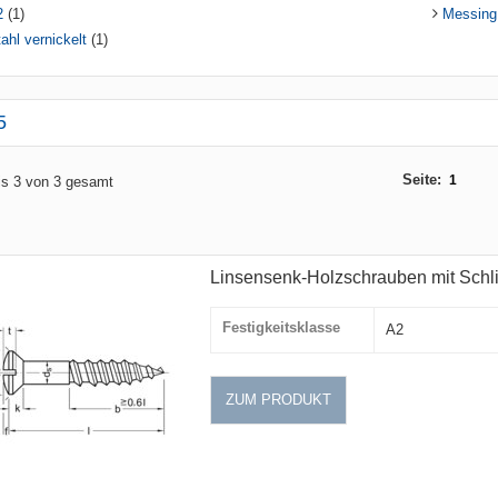
2
(1)
Messing
ahl vernickelt
(1)
5
Seite:
1
bis 3 von 3 gesamt
Linsensenk-Holzschrauben mit Schli
Festigkeitsklasse
A2
ZUM PRODUKT