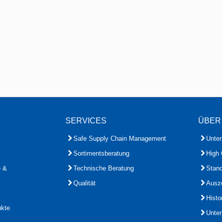
SERVICES
ÜBER
Safe Supply Chain Management
Unte
Sortimentsberatung
High 
e &
Technische Beratung
Stand
Qualität
Ausz
Histo
ukte
Unte