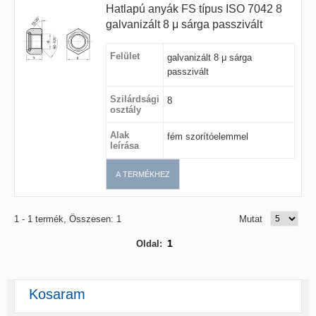
Hatlapú anyák FS típus ISO 7042 8
galvanizált 8 μ sárga passzivált
Felület
galvanizált 8 μ sárga
passzivált
Szilárdsági
8
osztály
Alak
fém szorítóelemmel
leírása
A TERMÉKHEZ
1 - 1 termék, Összesen: 1
Mutat
1
Oldal:
Kosaram