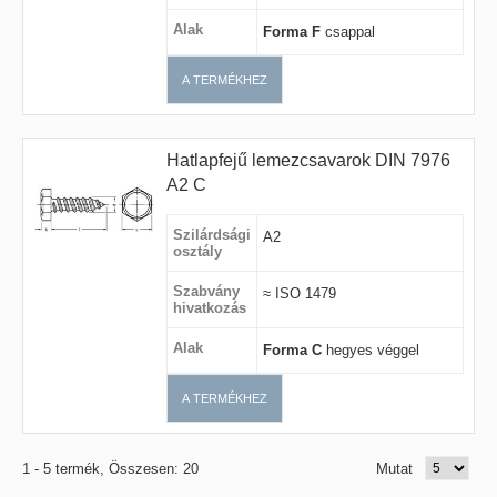
Alak
Forma F
csappal
A TERMÉKHEZ
Hatlapfejű lemezcsavarok DIN 7976
A2 C
Szilárdsági
A2
osztály
Szabvány
≈ ISO 1479
hivatkozás
Alak
Forma C
hegyes véggel
A TERMÉKHEZ
1 - 5 termék, Összesen: 20
Mutat