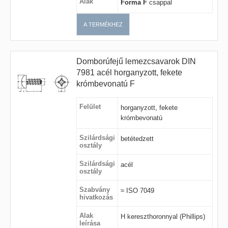
Alak
Forma F
csappal
A TERMÉKHEZ
Domborúfejű lemezcsavarok DIN
7981 acél horganyzott, fekete
krómbevonatú F
Felület
horganyzott, fekete
krómbevonatú
Szilárdsági
betétedzett
osztály
Szilárdsági
acél
osztály
Szabvány
≈ ISO 7049
hivatkozás
Alak
H kereszthoronnyal (Phillips)
leírása