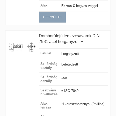
Alak
Forma C
hegyes véggel
A TERMÉKHEZ
Domborúfejű lemezcsavarok DIN
7981 acél horganyzott F
Felület
horganyzott
Szilárdsági
betétedzett
osztály
Szilárdsági
acél
osztály
Szabvány
≈ ISO 7049
hivatkozás
Alak
H kereszthoronnyal (Phillips)
leírása