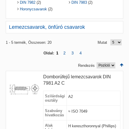
DIN 7982
(2)
DIN 7983
(2)
Horonycsavarok
(2)
Lemezcsavarok, önfúró csavarok
1 - 5 termék, Összesen: 20
Mutat
1
2
3
4
Oldal:
Rendezés
Domborúfejű lemezcsavarok DIN
7981 A2 C
Szilárdsági
A2
osztály
Szabvány
≈ ISO 7049
hivatkozás
Alak
H kereszthoronnyal (Phillips)