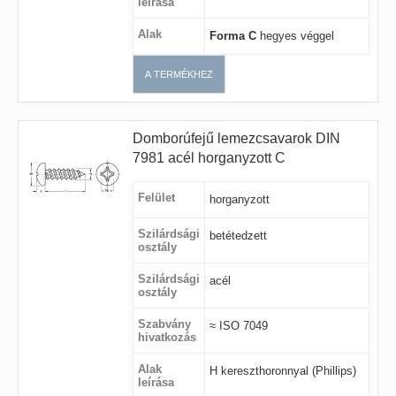
leírása
Alak
Forma C
hegyes véggel
A TERMÉKHEZ
Domborúfejű lemezcsavarok DIN
7981 acél horganyzott C
Felület
horganyzott
Szilárdsági
betétedzett
osztály
Szilárdsági
acél
osztály
Szabvány
≈ ISO 7049
hivatkozás
Alak
H kereszthoronnyal (Phillips)
leírása