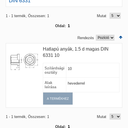
DIN 6331
1 - 1 termék, Összesen: 1
Mutat
1
Oldal:
Rendezés
Hatlapú anyák, 1.5 d magas DIN
6331 10
Szilárdsági
10
osztály
Alak
hevederrel
leírása
A TERMÉKHEZ
1 - 1 termék, Összesen: 1
Mutat
1
Oldal: