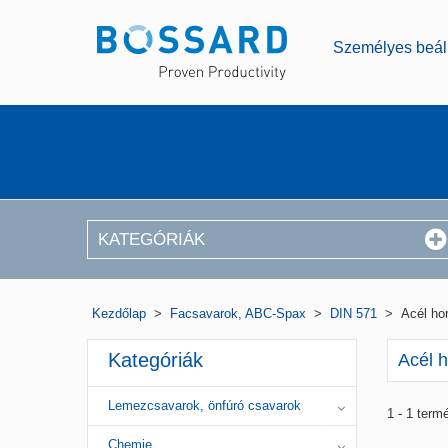
Személyes beáll
KATEGÓRIÁK
Kezdőlap
>
Facsavarok, ABC-Spax
>
DIN 571
>
Acél ho
Kategóriák
Acél 
Lemezcsavarok, önfúró csavarok
1 - 1 term
Chemie