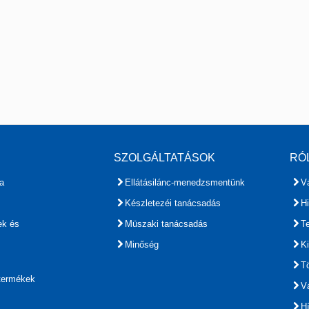
SZOLGÁLTATÁSOK
RÓ
a
Ellátásilánc-menedzsmentünk
Vá
Készletezéi tanácsadás
H
ek és
Müszaki tanácsadás
T
Minőség
Ki
Tö
 termékek
Vá
H