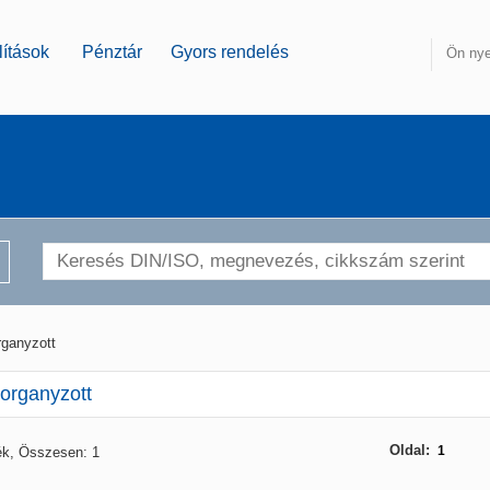
ítások
Pénztár
Gyors rendelés
Ön nye
rganyzott
horganyzott
Oldal:
1
ék, Összesen: 1