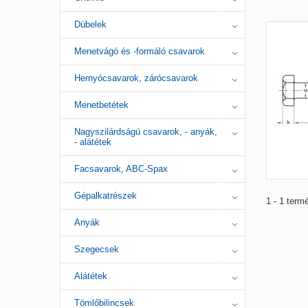
Dübelek
Menetvágó és -formáló csavarok
Hernyócsavarok, zárócsavarok
Menetbetétek
Nagyszilárdságú csavarok, - anyák,
- alátétek
Facsavarok, ABC-Spax
Gépalkatrészek
1 - 1 term
Anyák
Szegecsek
Alátétek
Tömlőbilincsek