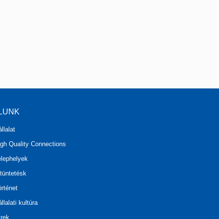
LUNK
llalat
igh Quality Connections
elephelyek
tüntetésk
rténet
llalati kultúra
írek