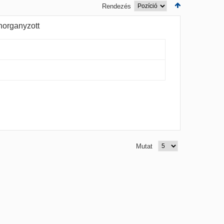
Rendezés
horganyzott
Mutat