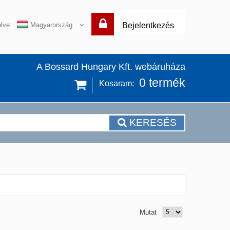
lve:
Magyarország
Bejelentkezés
A Bossard Hungary Kft. webáruháza
0
termék
Kosaram:
KERESÉS
Mutat