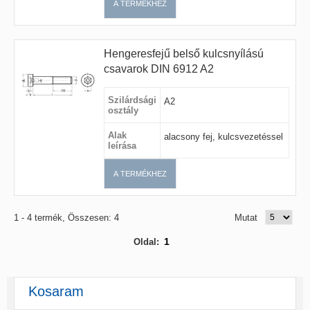
A TERMÉKHEZ
Hengeresfejű belső kulcsnyílású
csavarok DIN 6912 A2
Szilárdsági
A2
osztály
Alak
alacsony fej, kulcsvezetéssel
leírása
A TERMÉKHEZ
1 - 4 termék, Összesen: 4
Mutat
1
Oldal:
Kosaram