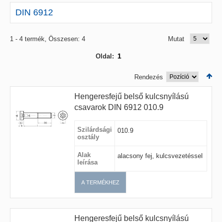
DIN 6912
1 - 4 termék, Összesen: 4
Mutat
1
Oldal:
Rendezés
Hengeresfejű belső kulcsnyílású
csavarok DIN 6912 010.9
Szilárdsági
010.9
osztály
Alak
alacsony fej, kulcsvezetéssel
leírása
A TERMÉKHEZ
Hengeresfejű belső kulcsnyílású