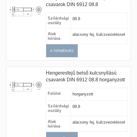
csavarok DIN 6912 08.8
Szilárdsági
08.8
osztály
Alak
alacsony fej, kulcsvezetéssel
leírása
A TERMÉKHEZ
Hengeresfejű belső kulcsnyílású
csavarok DIN 6912 08.8 horganyzott
Felület
horganyzott
Szilárdsági
08.8
osztály
Alak
alacsony fej, kulcsvezetéssel
leírása