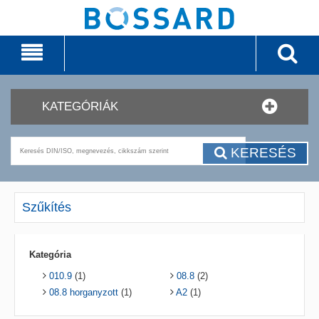
KATEGÓRIÁK
KERESÉS
Szűkítés
Kategória
010.9
(1)
08.8
(2)
08.8 horganyzott
(1)
A2
(1)