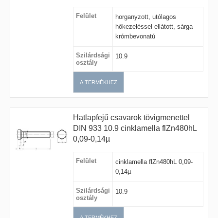
Felület
horganyzott, utólagos
hőkezeléssel ellátott, sárga
krómbevonatú
Szilárdsági
10.9
osztály
A TERMÉKHEZ
Hatlapfejű csavarok tövigmenettel
DIN 933 10.9 cinklamella flZn480hL
0,09-0,14µ
Felület
cinklamella flZn480hL 0,09-
0,14µ
Szilárdsági
10.9
osztály
A TERMÉKHEZ