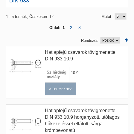
DIN 933
1 - 5 termék, Összesen: 12
Mutat
1
2
3
Oldal:
Rendezés
Hatlapfejű csavarok tövigmenettel
DIN 933 10.9
Szilárdsági
10.9
osztály
A TERMÉKHEZ
Hatlapfejű csavarok tövigmenettel
DIN 933 10.9 horganyzott, utólagos
hőkezeléssel ellátott, sárga
krómbevonatú