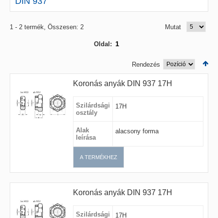
DIN 937
1 - 2 termék, Összesen: 2
Mutat
1
Oldal:
Rendezés
Koronás anyák DIN 937 17H
Szilárdsági
17H
osztály
Alak
alacsony forma
leírása
A TERMÉKHEZ
Koronás anyák DIN 937 17H
Szilárdsági
17H