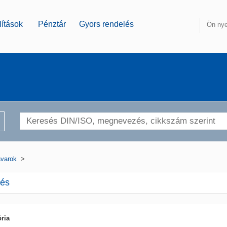
ítások
Pénztár
Gyors rendelés
Ön nye
varok
>
tés
ria