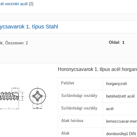
él verzinkt acél
(2)
csavarok 1. típus Stahl
Oldal:
1
ék, Összesen: 2
Horonycsavarok 1. típus acél horgan
Felület
horganyzott
Szilárdsági osztály
betétedzett acél
Szilárdsági osztály
acél
Alak leírása
lemezcsavar-men
Alak
domborúfejű DIN 