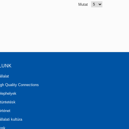
Mutat
LUNK
llalat
igh Quality Connections
elephelyek
tüntetésk
rténet
llalati kultúra
írek