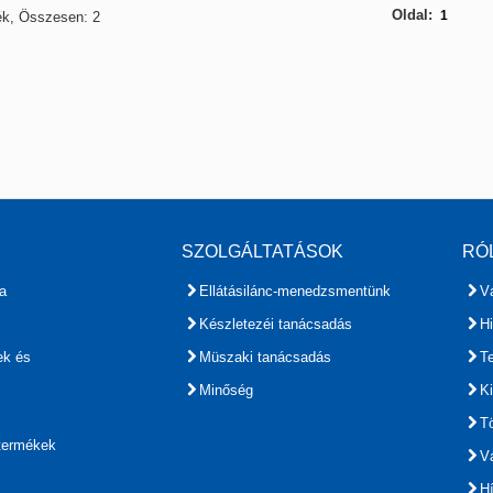
Oldal:
1
ék, Összesen: 2
SZOLGÁLTATÁSOK
RÓ
a
Ellátásilánc-menedzsmentünk
Vá
Készletezéi tanácsadás
H
ek és
Müszaki tanácsadás
T
Minőség
Ki
Tö
 termékek
Vá
H