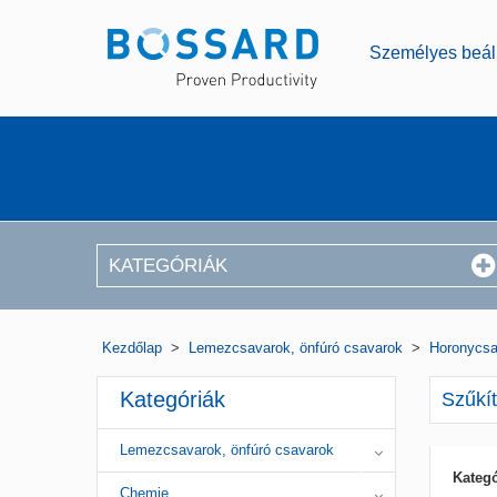
Személyes beáll
KATEGÓRIÁK
Kezdőlap
>
Lemezcsavarok, önfúró csavarok
>
Horonycsa
Kategóriák
Szűkí
Lemezcsavarok, önfúró csavarok
Kategó
Chemie