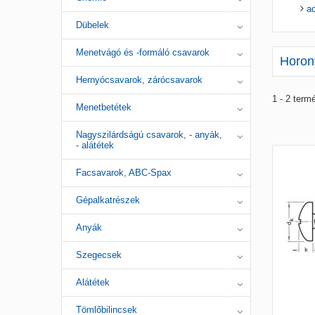
ac
Dübelek
Menetvágó és -formáló csavarok
Horony
Hernyócsavarok, zárócsavarok
1 - 2 term
Menetbetétek
Nagyszilárdságú csavarok, - anyák,
- alátétek
Facsavarok, ABC-Spax
Gépalkatrészek
Anyák
Szegecsek
Alátétek
Tömlőbilincsek