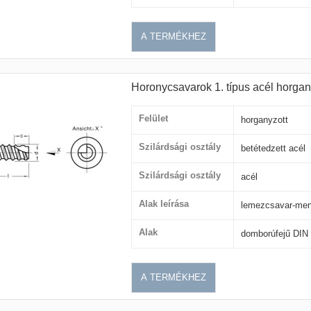
A TERMÉKHEZ
Horonycsavarok 1. típus acél horgan
Felület
horganyzott
Szilárdsági osztály
betétedzett acél
Szilárdsági osztály
acél
Alak leírása
lemezcsavar-men
Alak
domborúfejű DIN 
A TERMÉKHEZ