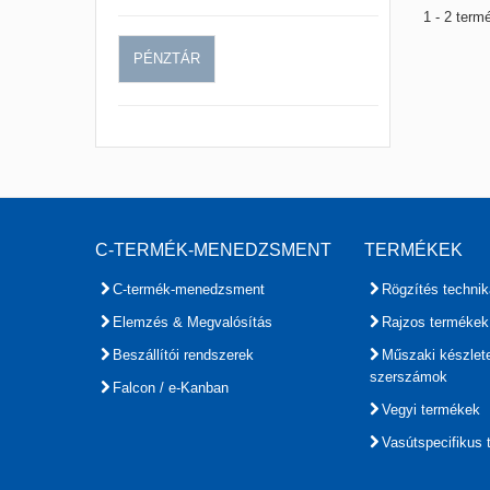
1 - 2 term
PÉNZTÁR
C-TERMÉK-MENEDZSMENT
TERMÉKEK
C-termék-menedzsment
Rögzítés technik
Elemzés & Megvalósítás
Rajzos termékek
Beszállítói rendszerek
Műszaki készlet
szerszámok
Falcon / e-Kanban
Vegyi termékek
Vasútspecifikus