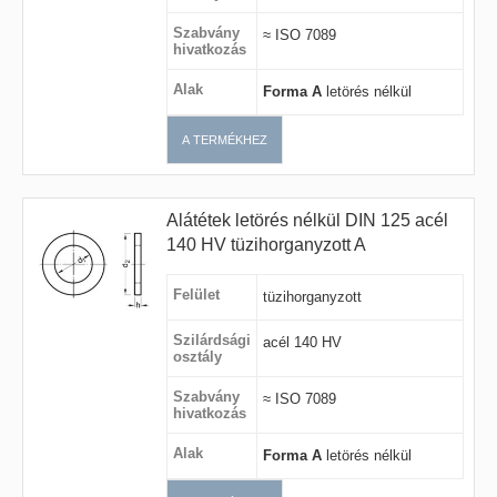
Szabvány
≈ ISO 7089
hivatkozás
Alak
Forma A
letörés nélkül
A TERMÉKHEZ
Alátétek letörés nélkül DIN 125 acél
140 HV tüzihorganyzott A
Felület
tüzihorganyzott
Szilárdsági
acél 140 HV
osztály
Szabvány
≈ ISO 7089
hivatkozás
Alak
Forma A
letörés nélkül