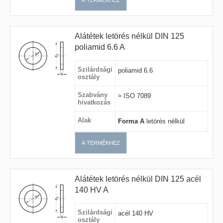
A TERMÉKHEZ
Alátétek letörés nélkül DIN 125
poliamid 6.6 A
Szilárdsági
poliamid 6.6
osztály
Szabvány
≈ ISO 7089
hivatkozás
Alak
Forma A
letörés nélkül
A TERMÉKHEZ
Alátétek letörés nélkül DIN 125 acél
140 HV A
Szilárdsági
acél 140 HV
osztály