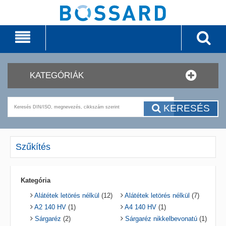
KATEGÓRIÁK
KERESÉS
Szűkítés
Kategória
Alátétek letörés nélkül
(12)
Alátétek letörés nélkül
(7)
A2 140 HV
(1)
A4 140 HV
(1)
Sárgaréz
(2)
Sárgaréz nikkelbevonatú
(1)