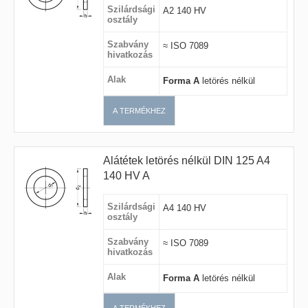
Szilárdsági
A2 140 HV
osztály
Szabvány
≈ ISO 7089
hivatkozás
Alak
Forma A
letörés nélkül
A TERMÉKHEZ
Alátétek letörés nélkül DIN 125 A4
140 HV A
Szilárdsági
A4 140 HV
osztály
Szabvány
≈ ISO 7089
hivatkozás
Alak
Forma A
letörés nélkül