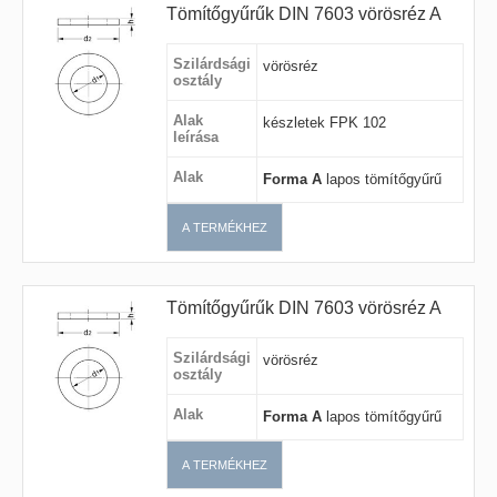
Tömítőgyűrűk DIN 7603 vörösréz A
Szilárdsági
vörösréz
osztály
Alak
készletek FPK 102
leírása
Alak
Forma A
lapos tömítőgyűrű
A TERMÉKHEZ
Tömítőgyűrűk DIN 7603 vörösréz A
Szilárdsági
vörösréz
osztály
Alak
Forma A
lapos tömítőgyűrű
A TERMÉKHEZ