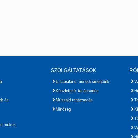
SZOLGÁLTATÁSOK
RÓ
a
Ellátásilánc-menedzsmentünk
Vá
Készletezéi tanácsadás
H
ek és
Müszaki tanácsadás
T
Minőség
Ki
Tö
 termékek
Vá
H