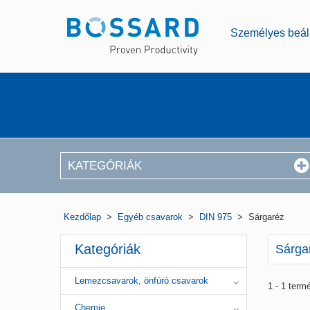
Személyes beáll
KATEGÓRIÁK
Kezdőlap
>
Egyéb csavarok
>
DIN 975
>
Sárgaréz
Kategóriák
Sárga
Lemezcsavarok, önfúró csavarok
1 - 1 term
Chemie