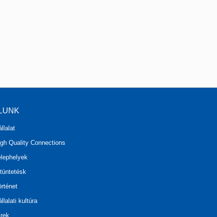
LUNK
llalat
igh Quality Connections
elephelyek
tüntetésk
rténet
llalati kultúra
írek