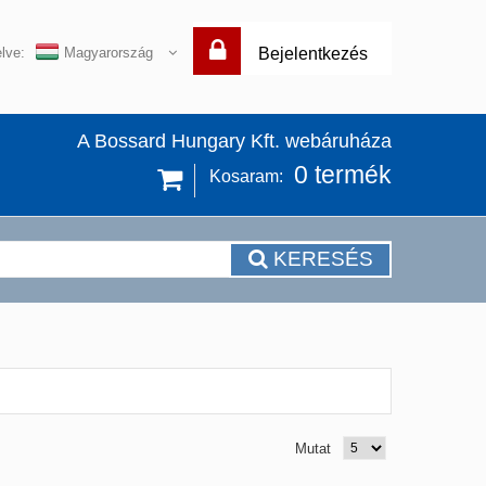
lve:
Magyarország
Bejelentkezés
A Bossard Hungary Kft. webáruháza
0
termék
Kosaram:
KERESÉS
Mutat