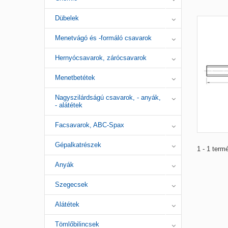
Dübelek
Menetvágó és -formáló csavarok
Hernyócsavarok, zárócsavarok
Menetbetétek
Nagyszilárdságú csavarok, - anyák,
- alátétek
Facsavarok, ABC-Spax
Gépalkatrészek
1 - 1 term
Anyák
Szegecsek
Alátétek
Tömlőbilincsek