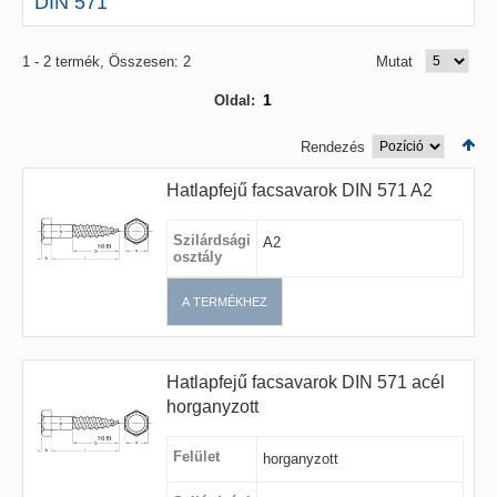
DIN 571
1 - 2 termék, Összesen: 2
Mutat
1
Oldal:
Rendezés
Hatlapfejű facsavarok DIN 571 A2
Szilárdsági
A2
osztály
A TERMÉKHEZ
Hatlapfejű facsavarok DIN 571 acél
horganyzott
Felület
horganyzott