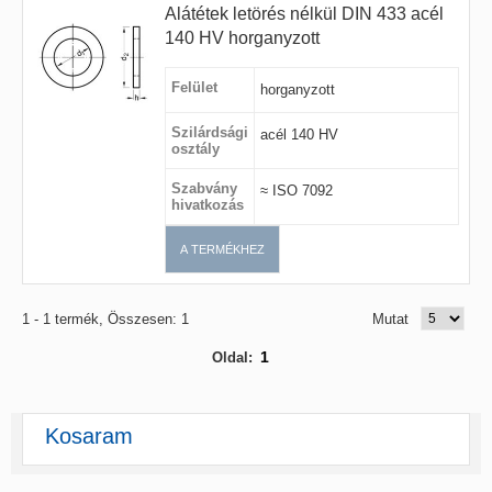
Alátétek letörés nélkül DIN 433 acél
140 HV horganyzott
Felület
horganyzott
Szilárdsági
acél 140 HV
osztály
Szabvány
≈ ISO 7092
hivatkozás
A TERMÉKHEZ
1 - 1 termék, Összesen: 1
Mutat
1
Oldal:
Kosaram