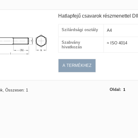
Hatlapfejű csavarok részmenettel D
Szilárdsági osztály
A4
Szabvány
≈ ISO 4014
hivatkozás
A TERMÉKHEZ
Oldal:
1
ék, Összesen: 1