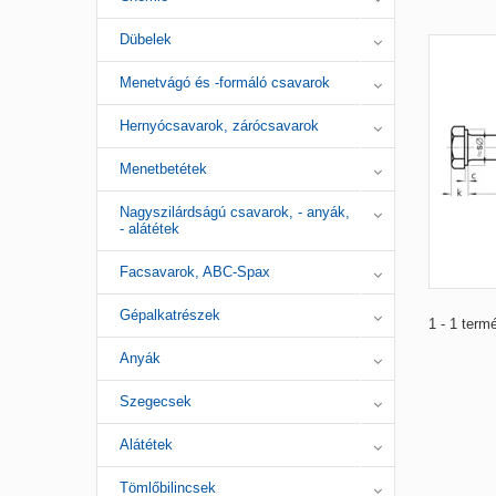
Dübelek
Menetvágó és -formáló csavarok
Hernyócsavarok, zárócsavarok
Menetbetétek
Nagyszilárdságú csavarok, - anyák,
- alátétek
Facsavarok, ABC-Spax
Gépalkatrészek
1 - 1 term
Anyák
Szegecsek
Alátétek
Tömlőbilincsek