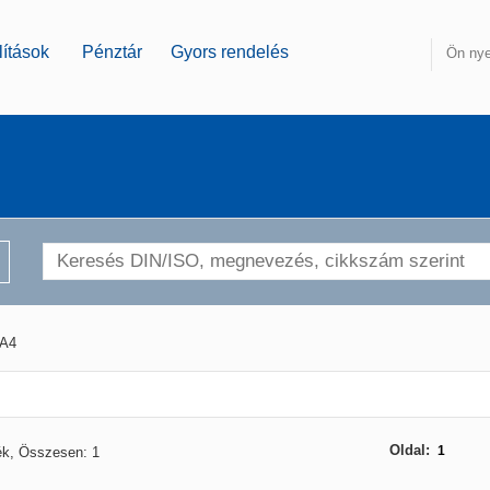
ítások
Pénztár
Gyors rendelés
Ön nye
A4
Oldal:
1
ék, Összesen: 1