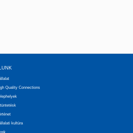
LUNK
llalat
igh Quality Connections
elephelyek
tüntetésk
rténet
llalati kultúra
írek