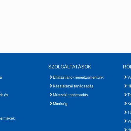
SZOLGÁLTATÁSOK
RÓ
a
Ellátásilánc-menedzsmentünk
Vá
Készletezéi tanácsadás
H
ek és
Müszaki tanácsadás
T
Minőség
Ki
Tö
 termékek
Vá
H