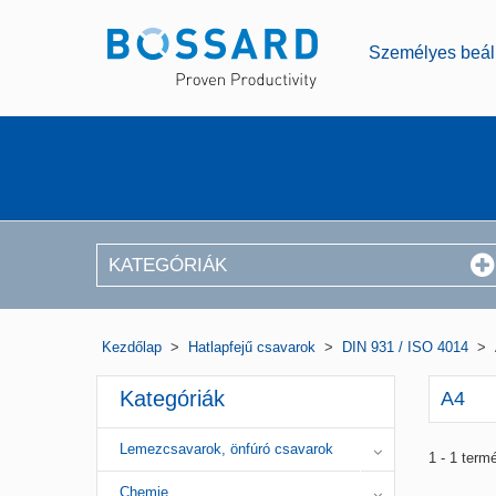
Személyes beáll
KATEGÓRIÁK
Kezdőlap
>
Hatlapfejű csavarok
>
DIN 931 / ISO 4014
>
Kategóriák
A4
Lemezcsavarok, önfúró csavarok
1 - 1 term
Chemie